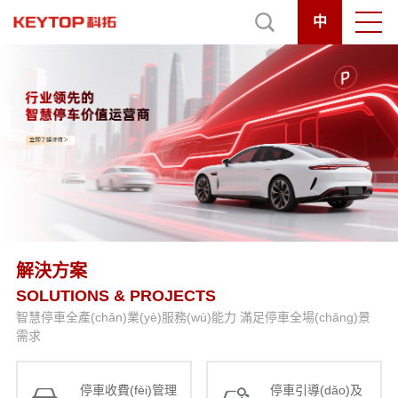
中
解決方案
SOLUTIONS & PROJECTS
智慧停車全產(chǎn)業(yè)服務(wù)能力 滿足停車全場(chǎng)景
需求
停車收費(fèi)管理
停車引導(dǎo)及