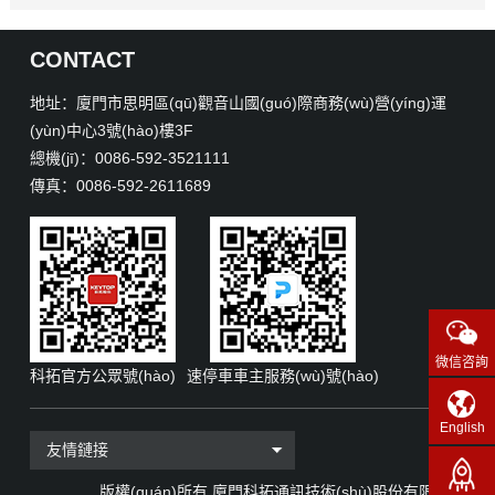
CONTACT
地址：廈門市思明區(qū)觀音山國(guó)際商務(wù)營(yíng)運
(yùn)中心3號(hào)樓3F
總機(jī)：0086-592-3521111
傳真：0086-592-2611689
微信咨詢
科拓官方公眾號(hào)
速停車車主服務(wù)號(hào)
English
友情鏈接
版權(quán)所有 廈門科拓通訊技術(shù)股份有限公司