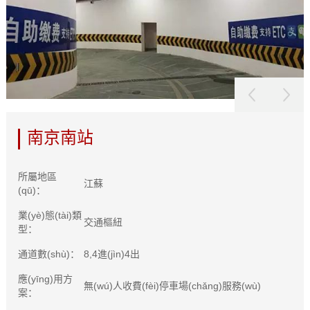
南京南站
所屬地區
江蘇
(qū)：
業(yè)態(tài)類
交通樞紐
型：
通道數(shù)：
8,4進(jìn)4出
應(yīng)用方
無(wú)人收費(fèi)停車場(chǎng)服務(wù)
案：