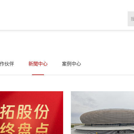
作伙伴
新聞中心
案例中心