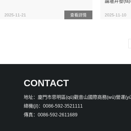
論壇并發(f
車場》主題
2025-11-21
查看詳情
2025-11-10
CONTACT
地址：廈門市思明區(qū)觀音山國際商務(wù)營運(yù
總機(jī)：0086-592-3521111
傳真：0086-592-2611689