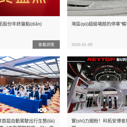
拓股份年終盤點(diǎn)
灣區(qū)超級場館的停車“暢
查看詳情
2026-01-08
首屆自動駕駛出行生態(tài)
實(shí)力圈粉！科拓安博