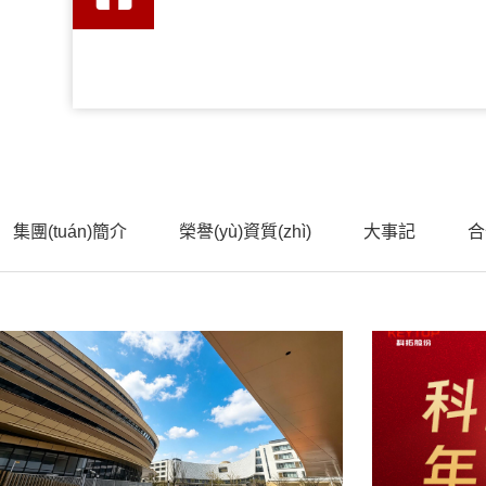
集團(tuán)簡介
榮譽(yù)資質(zhì)
大事記
合